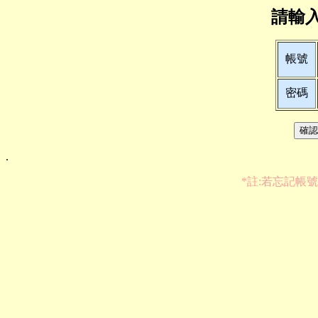
請輸
帳號
密碼
.
*註:若忘記帳